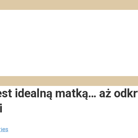
est idealną matką… aż odk
i
ries