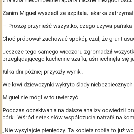
znalazła niekompletne raporty i liczne niezgodności.
Zanim Miguel wyszedł ze szpitala, lekarka zatrzymał
— Proszę przynieść wszystko, czego używa pańska có
Choć próbował zachować spokój, czuł, że grunt usu
Jeszcze tego samego wieczoru zgromadził wszystkie 
przeglądającego kuchenne szafki, uśmiechnęła się ja
Kilka dni później przyszły wyniki.
We krwi dziewczynki wykryto ślady niebezpiecznych 
Miguel nie mógł w to uwierzyć.
Podczas oczekiwania na dalsze analizy odwiedził pr
córki. Wśród setek słów współczucia natrafił na ko
„Nie wysyłajcie pieniędzy. Ta kobieta robiła to już wc