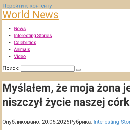
Перейти к контенту
World News
News
Interesting Stories
Celebrities
Animals
Video
Поиск:
Myślałem, że moja żona j
niszczył życie naszej córk
Опубликовано:
20.06.2026
Рубрика:
Interesting Sto