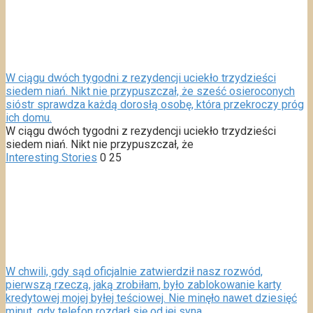
W ciągu dwóch tygodni z rezydencji uciekło trzydzieści
siedem niań. Nikt nie przypuszczał, że sześć osieroconych
sióstr sprawdza każdą dorosłą osobę, która przekroczy próg
ich domu.
W ciągu dwóch tygodni z rezydencji uciekło trzydzieści
siedem niań. Nikt nie przypuszczał, że
Interesting Stories
0
25
W chwili, gdy sąd oficjalnie zatwierdził nasz rozwód,
pierwszą rzeczą, jaką zrobiłam, było zablokowanie karty
kredytowej mojej byłej teściowej. Nie minęło nawet dziesięć
minut, gdy telefon rozdarł się od jej syna.