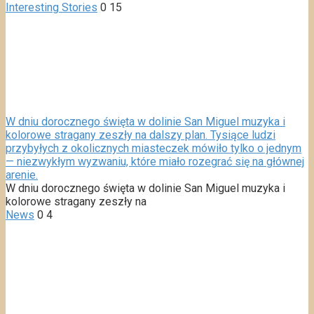
Interesting Stories
0
15
W dniu dorocznego święta w dolinie San Miguel muzyka i
kolorowe stragany zeszły na dalszy plan. Tysiące ludzi
przybyłych z okolicznych miasteczek mówiło tylko o jednym
— niezwykłym wyzwaniu, które miało rozegrać się na głównej
arenie.
W dniu dorocznego święta w dolinie San Miguel muzyka i
kolorowe stragany zeszły na
News
0
4