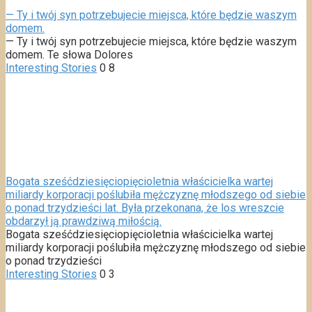
— Ty i twój syn potrzebujecie miejsca, które będzie waszym
domem.
— Ty i twój syn potrzebujecie miejsca, które będzie waszym
domem. Te słowa Dolores
Interesting Stories
0
8
Bogata sześćdziesięciopięcioletnia właścicielka wartej
miliardy korporacji poślubiła mężczyznę młodszego od siebie
o ponad trzydzieści lat. Była przekonana, że los wreszcie
obdarzył ją prawdziwą miłością.
Bogata sześćdziesięciopięcioletnia właścicielka wartej
miliardy korporacji poślubiła mężczyznę młodszego od siebie
o ponad trzydzieści
Interesting Stories
0
3