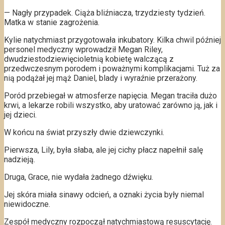
— Nagły przypadek. Ciąża bliźniacza, trzydziesty tydzień.
Matka w stanie zagrożenia.
Kylie natychmiast przygotowała inkubatory. Kilka chwil później
personel medyczny wprowadził Megan Riley,
dwudziestodziewięcioletnią kobietę walczącą z
przedwczesnym porodem i poważnymi komplikacjami. Tuż za
nią podążał jej mąż Daniel, blady i wyraźnie przerażony.
Poród przebiegał w atmosferze napięcia. Megan traciła dużo
krwi, a lekarze robili wszystko, aby uratować zarówno ją, jak i
jej dzieci.
W końcu na świat przyszły dwie dziewczynki.
Pierwsza, Lily, była słaba, ale jej cichy płacz napełnił salę
nadzieją.
Druga, Grace, nie wydała żadnego dźwięku.
Jej skóra miała sinawy odcień, a oznaki życia były niemal
niewidoczne.
Zespół medyczny rozpoczął natychmiastową resuscytację.