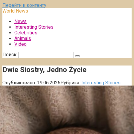
Перейти к контенту
World News
News
Interesting Stories
Celebrities
Animals
Video
Поиск:
Dwie Siostry, Jedno Życie
Опубликовано:
19.06.2026
Рубрика:
Interesting Stories