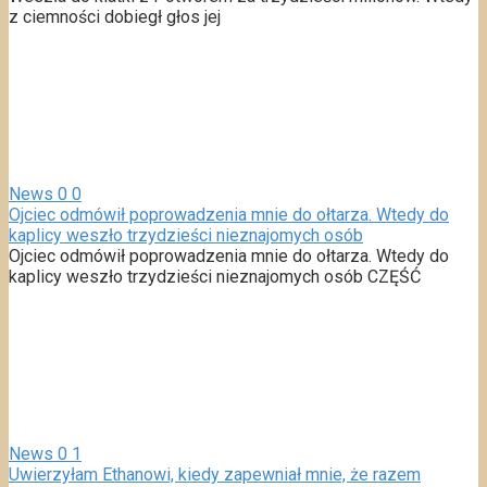
z ciemności dobiegł głos jej
News
0
0
Ojciec odmówił poprowadzenia mnie do ołtarza. Wtedy do
kaplicy weszło trzydzieści nieznajomych osób
Ojciec odmówił poprowadzenia mnie do ołtarza. Wtedy do
kaplicy weszło trzydzieści nieznajomych osób CZĘŚĆ
News
0
1
Uwierzyłam Ethanowi, kiedy zapewniał mnie, że razem