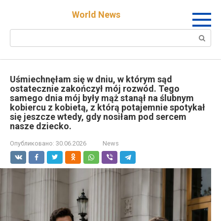
Перейти
World News
к
контенту
Поиск:
Uśmiechnęłam się w dniu, w którym sąd
ostatecznie zakończył mój rozwód. Tego
samego dnia mój były mąż stanął na ślubnym
kobiercu z kobietą, z którą potajemnie spotykał
się jeszcze wtedy, gdy nosiłam pod sercem
nasze dziecko.
Опубликовано:
30.06.2026
News