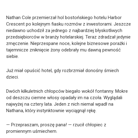
Nathan Cole przemierzał hol bostońskiego hotelu Harbor
Crescent po kolejnym fiasku rozmów z inwestorami. Jeszcze
niedawno uchodził za jednego z najbardziej błyskotliwych
przedsiębiorców w branży hotelarskiej. Teraz zdradzał jedynie
zmęczenie. Nieprzespane noce, kolejne biznesowe porażki i
tajemnicze zniknięcie żony odebrały mu dawną pewność
siebie.
Już miał opuścić hotel, gdy rozbrzmiał donośny śmiech
dzieci.
Dwóch kilkuletnich chłopców biegało wokół fontanny. Mokre
od deszczu ciemne włosy opadały im na czoła. Wyglądali
najwyżej na cztery lata. Jeden z nich niemal wpadł na
Nathana, który instynktownie wyciągnął rękę.
— Przepraszam, proszę pana! — rzucił chłopiec z
promiennym uśmiechem.