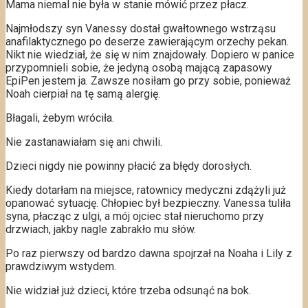
Mama niemal nie była w stanie mówić przez płacz.
Najmłodszy syn Vanessy dostał gwałtownego wstrząsu
anafilaktycznego po deserze zawierającym orzechy pekan.
Nikt nie wiedział, że się w nim znajdowały. Dopiero w panice
przypomnieli sobie, że jedyną osobą mającą zapasowy
EpiPen jestem ja. Zawsze nosiłam go przy sobie, ponieważ
Noah cierpiał na tę samą alergię.
Błagali, żebym wróciła.
Nie zastanawiałam się ani chwili.
Dzieci nigdy nie powinny płacić za błędy dorosłych.
Kiedy dotarłam na miejsce, ratownicy medyczni zdążyli już
opanować sytuację. Chłopiec był bezpieczny. Vanessa tuliła
syna, płacząc z ulgi, a mój ojciec stał nieruchomo przy
drzwiach, jakby nagle zabrakło mu słów.
Po raz pierwszy od bardzo dawna spojrzał na Noaha i Lily z
prawdziwym wstydem.
Nie widział już dzieci, które trzeba odsunąć na bok.