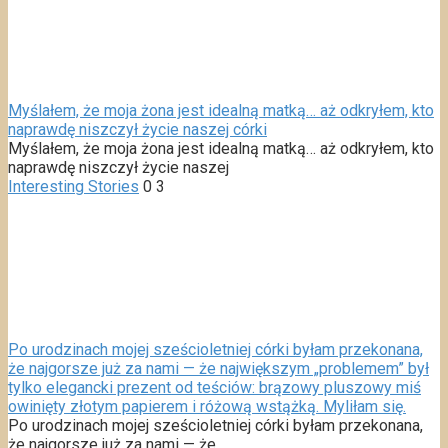
Myślałem, że moja żona jest idealną matką… aż odkryłem, kto
naprawdę niszczył życie naszej córki
Myślałem, że moja żona jest idealną matką… aż odkryłem, kto
naprawdę niszczył życie naszej
Interesting Stories
0
3
Po urodzinach mojej sześcioletniej córki byłam przekonana,
że najgorsze już za nami — że największym „problemem” był
tylko elegancki prezent od teściów: brązowy pluszowy miś
owinięty złotym papierem i różową wstążką. Myliłam się.
Po urodzinach mojej sześcioletniej córki byłam przekonana,
że najgorsze już za nami — że