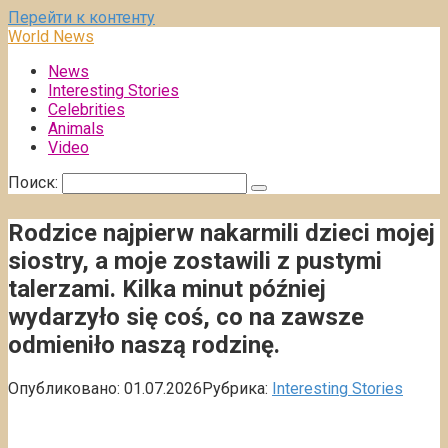
Перейти к контенту
World News
News
Interesting Stories
Celebrities
Animals
Video
Поиск:
Rodzice najpierw nakarmili dzieci mojej
siostry, a moje zostawili z pustymi
talerzami. Kilka minut później
wydarzyło się coś, co na zawsze
odmieniło naszą rodzinę.
Опубликовано:
01.07.2026
Рубрика:
Interesting Stories