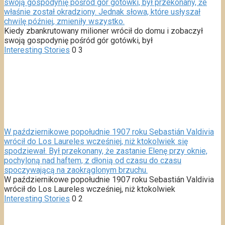
swoją gospodynię pośród gór gotówki, był przekonany, że
właśnie został okradziony. Jednak słowa, które usłyszał
chwilę później, zmieniły wszystko.
Kiedy zbankrutowany milioner wrócił do domu i zobaczył
swoją gospodynię pośród gór gotówki, był
Interesting Stories
0
3
W październikowe popołudnie 1907 roku Sebastián Valdivia
wrócił do Los Laureles wcześniej, niż ktokolwiek się
spodziewał. Był przekonany, że zastanie Elenę przy oknie,
pochyloną nad haftem, z dłonią od czasu do czasu
spoczywającą na zaokrąglonym brzuchu.
W październikowe popołudnie 1907 roku Sebastián Valdivia
wrócił do Los Laureles wcześniej, niż ktokolwiek
Interesting Stories
0
2