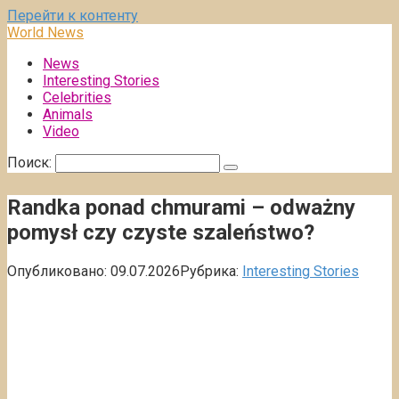
Перейти к контенту
World News
News
Interesting Stories
Celebrities
Animals
Video
Поиск:
Randka ponad chmurami – odważny
pomysł czy czyste szaleństwo?
Опубликовано:
09.07.2026
Рубрика:
Interesting Stories