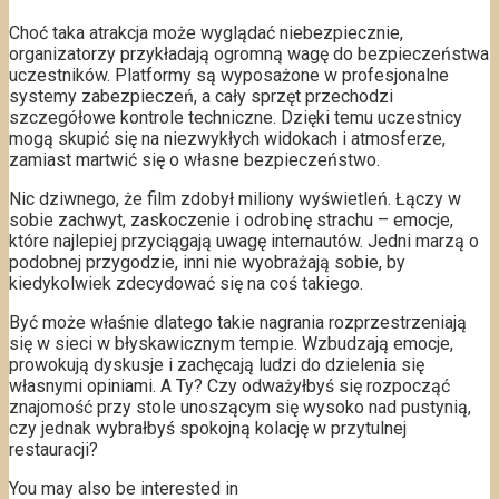
Choć taka atrakcja może wyglądać niebezpiecznie,
organizatorzy przykładają ogromną wagę do bezpieczeństwa
uczestników. Platformy są wyposażone w profesjonalne
systemy zabezpieczeń, a cały sprzęt przechodzi
szczegółowe kontrole techniczne. Dzięki temu uczestnicy
mogą skupić się na niezwykłych widokach i atmosferze,
zamiast martwić się o własne bezpieczeństwo.
Nic dziwnego, że film zdobył miliony wyświetleń. Łączy w
sobie zachwyt, zaskoczenie i odrobinę strachu – emocje,
które najlepiej przyciągają uwagę internautów. Jedni marzą o
podobnej przygodzie, inni nie wyobrażają sobie, by
kiedykolwiek zdecydować się na coś takiego.
Być może właśnie dlatego takie nagrania rozprzestrzeniają
się w sieci w błyskawicznym tempie. Wzbudzają emocje,
prowokują dyskusje i zachęcają ludzi do dzielenia się
własnymi opiniami. A Ty? Czy odważyłbyś się rozpocząć
znajomość przy stole unoszącym się wysoko nad pustynią,
czy jednak wybrałbyś spokojną kolację w przytulnej
restauracji?
You may also be interested in