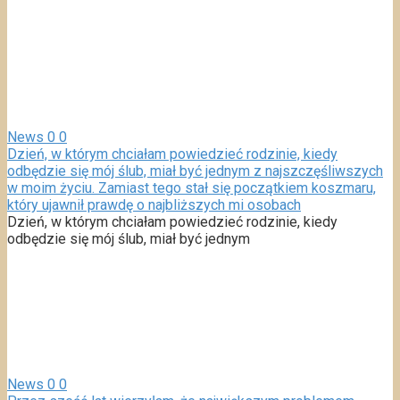
News
0
0
Dzień, w którym chciałam powiedzieć rodzinie, kiedy
odbędzie się mój ślub, miał być jednym z najszczęśliwszych
w moim życiu. Zamiast tego stał się początkiem koszmaru,
który ujawnił prawdę o najbliższych mi osobach
Dzień, w którym chciałam powiedzieć rodzinie, kiedy
odbędzie się mój ślub, miał być jednym
News
0
0