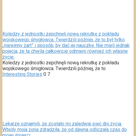
Koledzy z jednostki zepchnęli nową rekrutkę z pokładu
wojskowego śmigłowca. Twierdzili później, że to był tylko
„niewinny żart” i sposób, by dać jej nauczkę. Nie mieli jednak
pojęcia, że ta chwila całkowicie odmieni również ich własne
życie.
Koledzy z jednostki zepchnęli nową rekrutkę z pokładu
wojskowego śmigłowca. Twierdzili później, że to
Interesting Stories
0
7
Lekarze oznajmili, że zostało mi zaledwie pięć dni życia.
Wtedy moja żona zdradziła, że od dawna odliczała czas do
mojej śmierci.