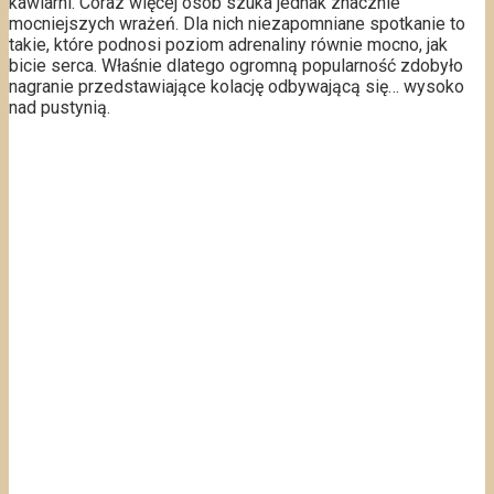
kawiarni. Coraz więcej osób szuka jednak znacznie
mocniejszych wrażeń. Dla nich niezapomniane spotkanie to
takie, które podnosi poziom adrenaliny równie mocno, jak
bicie serca. Właśnie dlatego ogromną popularność zdobyło
nagranie przedstawiające kolację odbywającą się… wysoko
nad pustynią.