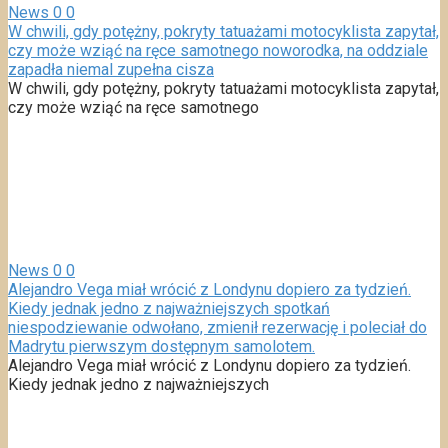
News
0
0
W chwili, gdy potężny, pokryty tatuażami motocyklista zapytał,
czy może wziąć na ręce samotnego noworodka, na oddziale
zapadła niemal zupełna cisza
W chwili, gdy potężny, pokryty tatuażami motocyklista zapytał,
czy może wziąć na ręce samotnego
News
0
0
Alejandro Vega miał wrócić z Londynu dopiero za tydzień.
Kiedy jednak jedno z najważniejszych spotkań
niespodziewanie odwołano, zmienił rezerwację i poleciał do
Madrytu pierwszym dostępnym samolotem.
Alejandro Vega miał wrócić z Londynu dopiero za tydzień.
Kiedy jednak jedno z najważniejszych