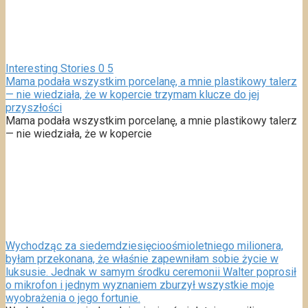
Interesting Stories
0
5
Mama podała wszystkim porcelanę, a mnie plastikowy talerz
— nie wiedziała, że w kopercie trzymam klucze do jej
przyszłości
Mama podała wszystkim porcelanę, a mnie plastikowy talerz
— nie wiedziała, że w kopercie
Wychodząc za siedemdziesięcioośmioletniego milionera,
byłam przekonana, że właśnie zapewniłam sobie życie w
luksusie. Jednak w samym środku ceremonii Walter poprosił
o mikrofon i jednym wyznaniem zburzył wszystkie moje
wyobrażenia o jego fortunie.