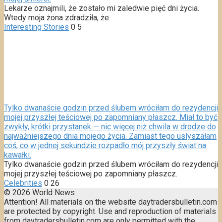
Lekarze oznajmili, że zostało mi zaledwie pięć dni życia.
Wtedy moja żona zdradziła, że
Interesting Stories
0
5
Tylko dwanaście godzin przed ślubem wróciłam do rezydencji
mojej przyszłej teściowej po zapomniany płaszcz. Miał to być
zwykły, krótki przystanek — nic więcej niż chwila w drodze do
najważniejszego dnia mojego życia. Zamiast tego usłyszałam
coś, co w jednej sekundzie rozpadło mój przyszły świat na
kawałki.
Tylko dwanaście godzin przed ślubem wróciłam do rezydencji
mojej przyszłej teściowej po zapomniany płaszcz.
Celebrities
0
26
© 2026 World News
Attention! All materials on the website daytradersbulletin.com
are protected by copyright. Use and reproduction of materials
from daytradersbulletin.com are only permitted with the