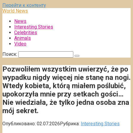
Перейти к контенту
World News
News
Interesting Stories
Celebrities
Animals
Video
Поиск:
Pozwoliłem wszystkim uwierzyć, że po
wypadku nigdy więcej nie stanę na nogi.
Wtedy kobieta, którą miałem poślubić,
upokorzyła mnie przy setkach gości…
Nie wiedziała, że tylko jedna osoba zna
mój sekret.
Опубликовано:
02.07.2026
Рубрика:
Interesting Stories