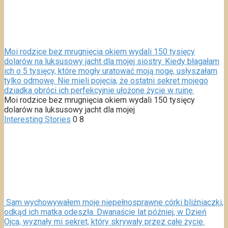
Moi rodzice bez mrugnięcia okiem wydali 150 tysięcy
dolarów na luksusowy jacht dla mojej siostry. Kiedy błagałam
ich o 5 tysięcy, które mogły uratować moją nogę, usłyszałam
tylko odmowę. Nie mieli pojęcia, że ostatni sekret mojego
dziadka obróci ich perfekcyjnie ułożone życie w ruinę.
Moi rodzice bez mrugnięcia okiem wydali 150 tysięcy
dolarów na luksusowy jacht dla mojej
Interesting Stories
0
8
Sam wychowywałem moje niepełnosprawne córki bliźniaczki,
odkąd ich matka odeszła. Dwanaście lat później, w Dzień
Ojca, wyznały mi sekret, który skrywały przez całe życie.