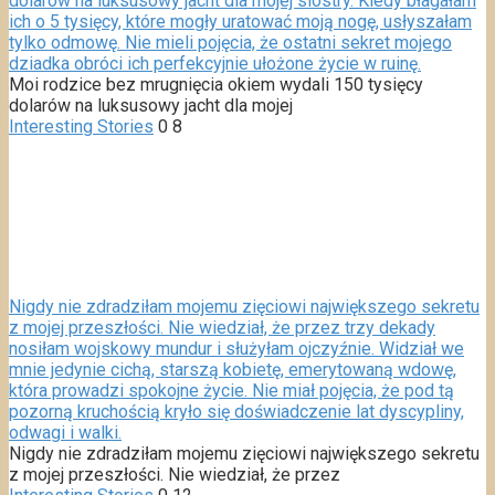
dolarów na luksusowy jacht dla mojej siostry. Kiedy błagałam
ich o 5 tysięcy, które mogły uratować moją nogę, usłyszałam
tylko odmowę. Nie mieli pojęcia, że ostatni sekret mojego
dziadka obróci ich perfekcyjnie ułożone życie w ruinę.
Moi rodzice bez mrugnięcia okiem wydali 150 tysięcy
dolarów na luksusowy jacht dla mojej
Interesting Stories
0
8
Nigdy nie zdradziłam mojemu zięciowi największego sekretu
z mojej przeszłości. Nie wiedział, że przez trzy dekady
nosiłam wojskowy mundur i służyłam ojczyźnie. Widział we
mnie jedynie cichą, starszą kobietę, emerytowaną wdowę,
która prowadzi spokojne życie. Nie miał pojęcia, że pod tą
pozorną kruchością kryło się doświadczenie lat dyscypliny,
odwagi i walki.
Nigdy nie zdradziłam mojemu zięciowi największego sekretu
z mojej przeszłości. Nie wiedział, że przez