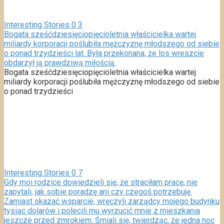
Interesting Stories
0
3
Bogata sześćdziesięciopięcioletnia właścicielka wartej
miliardy korporacji poślubiła mężczyznę młodszego od siebie
o ponad trzydzieści lat. Była przekonana, że los wreszcie
obdarzył ją prawdziwą miłością.
Bogata sześćdziesięciopięcioletnia właścicielka wartej
miliardy korporacji poślubiła mężczyznę młodszego od siebie
o ponad trzydzieści
Interesting Stories
0
7
Gdy moi rodzice dowiedzieli się, że straciłam pracę, nie
zapytali, jak sobie poradzę ani czy czegoś potrzebuję.
Zamiast okazać wsparcie, wręczyli zarządcy mojego budynku
tysiąc dolarów i polecili mu wyrzucić mnie z mieszkania
jeszcze przed zmrokiem. Śmiali się, twierdząc, że jedna noc