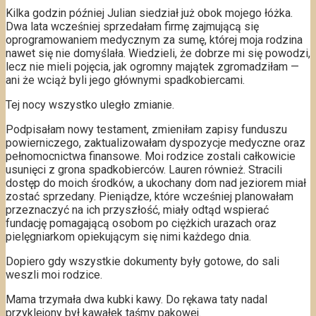
Kilka godzin później Julian siedział już obok mojego łóżka.
Dwa lata wcześniej sprzedałam firmę zajmującą się
oprogramowaniem medycznym za sumę, której moja rodzina
nawet się nie domyślała. Wiedzieli, że dobrze mi się powodzi,
lecz nie mieli pojęcia, jak ogromny majątek zgromadziłam —
ani że wciąż byli jego głównymi spadkobiercami.
Tej nocy wszystko uległo zmianie.
Podpisałam nowy testament, zmieniłam zapisy funduszu
powierniczego, zaktualizowałam dyspozycje medyczne oraz
pełnomocnictwa finansowe. Moi rodzice zostali całkowicie
usunięci z grona spadkobierców. Lauren również. Stracili
dostęp do moich środków, a ukochany dom nad jeziorem miał
zostać sprzedany. Pieniądze, które wcześniej planowałam
przeznaczyć na ich przyszłość, miały odtąd wspierać
fundację pomagającą osobom po ciężkich urazach oraz
pielęgniarkom opiekującym się nimi każdego dnia.
Dopiero gdy wszystkie dokumenty były gotowe, do sali
weszli moi rodzice.
Mama trzymała dwa kubki kawy. Do rękawa taty nadal
przyklejony był kawałek taśmy pakowej.