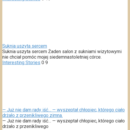
Suknia uszyta sercem
Suknia uszyta sercem Żaden salon z sukniami wizytowymi
nie chciał pomóc mojej siedemnastoletniej córce.
Interesting Stories
0
9
— Już nie dam rady iść… — wyszeptał chłopiec, którego ciało
drżało z przenikliwego zimna.
— Już nie dam rady iść… — wyszeptał chłopiec, którego ciało
drżało z przenikliwego