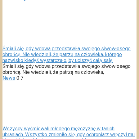
Śmiali się, gdy wdowa przedstawiła swojego siwowłosego
obrońcę. Nie wiedzieli, że patrzą na człowieka, którego
nazwisko kiedyś wystarczało, by uciszyć całą salę.
Śmiali się, gdy wdowa przedstawiła swojego siwowłosego
obrońcę. Nie wiedzieli, że patrzą na człowieka,
News
0
7
Wszyscy wyśmiewali młodego mężczyznę w tanich
ubraniach. Wszystko zmieniło się, gdy ochroniarz wręczył mu