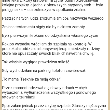
mnie lekarz, który uratował mi życie. Julian przedstawiał
kolejne projekty, a jedna z pierwszych stypendystek — była
pielęgniarka — uczestniczyła w spotkaniu zdalnie.
Patrząc na tych ludzi, zrozumiałam coś niezwykle ważnego.
Zmiana testamentu nigdy nie była aktem zemsty.
Była pierwszym krokiem do odzyskania własnego życia.
Rok po wypadku wróciłam do szpitala na kontrolę. W
poczekalni oddziału intensywnej terapii siedziały rodziny,
które nie opuszczały swoich bliskich nawet na chwilę.
Tak właśnie wygląda prawdziwa miłość.
Gdy wychodziłam na parking, telefon zawibrował.
„To mama. Tęsknię za moją córką.”
Przez moment odezwał się dawny odruch — chęć
wybaczenia, wytłumaczenia wszystkiego i ponownego
ratowania tej relacji.
Spojrzałam jednak przez szybę szpitala. Starszy mężczyzna